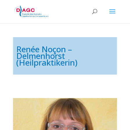
Renée Noçon –
Delmenhorst
(Heilpraktikerin)