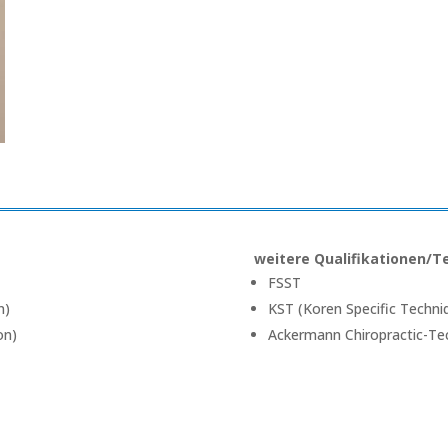
weitere Qualifikationen/T
FSST
n)
KST (Koren Specific Techni
on)
Ackermann Chiropractic-Te