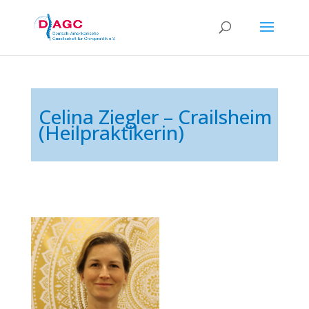
Celina Ziegler – Crailsheim
(Heilpraktikerin)