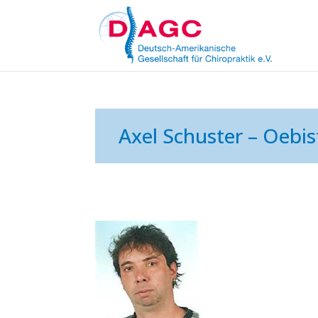
Axel Schuster – Oebisf