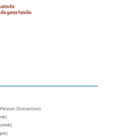
lexion-Distraction)
nik)
chnik)
que)